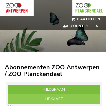
Naar hoofdinhoud
0 ARTIKELEN
ACCOUNT
NL
Abonnementen ZOO Antwerpen
/ ZOO Planckendael
INLOGNAAM
LIDKAART