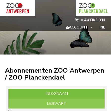
Naar hoofdinhoud
0 ARTIKELEN
ACCOUNT
NL
Abonnementen ZOO Antwerpen
/ ZOO Planckendael
INLOGNAAM
LIDKAART